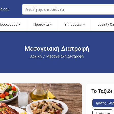
μά σου
Προσφορές
Προϊόντα
Υπηρεσίες
Loyalty C
Μεσογειακή Διατροφή
Αρχική
/
Μεσογειακή Διατροφή
Το Ταξίδ
Τρόπος Ζωή
Αναδρομή