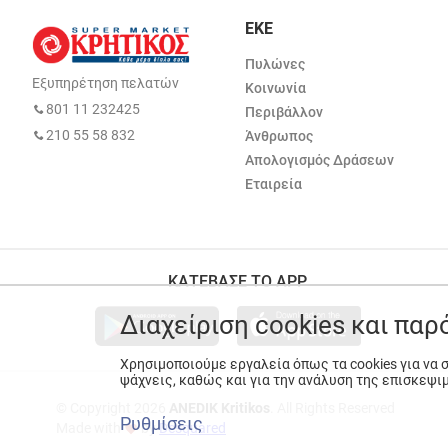
ΕΚΕ
Πυλώνες
Εξυπηρέτηση πελατών
Κοινωνία
801 11 232425
Περιβάλλον
210 55 58 832
Άνθρωπος
Απολογισμός Δράσεων
Εταιρεία
ΚΑΤΕΒΑΣΕ ΤΟ APP
Διαχείριση cookies και πα
Χρησιμοποιούμε εργαλεία όπως τα cookies για να
ψάχνεις, καθώς και για την ανάλυση της επισκεψι
© Copyright 2026
ANEDIK Kritikos
. All Rights Reserved
Ρυθμίσεις
Made with
by
Desquared