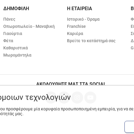
ΔΗΜΟΦΙΛΗ
Η ΕΤΑΙΡΕΙΑ
Β
Πάνες
Ιστορικό - Όραμα
Φ
Οπωροπωλείο - Μαναβική
Franchise
Ε
Γιαούρτια
Καριέρα
Σ
Φέτα
Βρείτε το κατάστημά σας
Δ
Καθαριστικά
G
Μωρομάντηλα
ΑΚΟΛΟΥΘΗΣΕ ΜΑΣ ΣΤΑ SOCIAL
ρόμοιων τεχνολογιών
 σου προσφέρουμε μία κορυφαία προσωποποιημένη εμπειρία, για να σ
μότητάς μας.