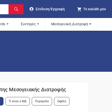
Σύνδεση/Εγγραφή
Το καλάθι μου
ards
Συνταγές
Μεσογειακή Διατροφή
ι της Μεσογειακής Διατροφής
ς
Τι είναι η ΜΔ
Πυραμίδα
Οφέλη