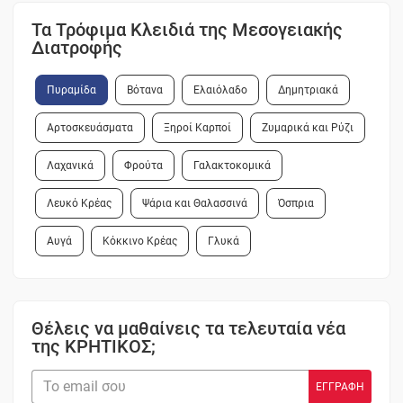
Τα Τρόφιμα Κλειδιά της Μεσογειακής
Διατροφής
Πυραμίδα
Βότανα
Ελαιόλαδο
Δημητριακά
Αρτοσκευάσματα
Ξηροί Καρποί
Ζυμαρικά και Ρύζι
Λαχανικά
Φρούτα
Γαλακτοκομικά
Λευκό Κρέας
Ψάρια και Θαλασσινά
Όσπρια
Αυγά
Κόκκινο Κρέας
Γλυκά
Θέλεις να μαθαίνεις τα τελευταία νέα
της ΚΡΗΤΙΚΟΣ;