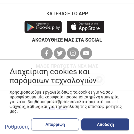
ΚΑΤΕΒΑΣΕ ΤΟ APP
ΑΚΟΛΟΥΘΗΣΕ ΜΑΣ ΣΤΑ SOCIAL
ΜΑΘΕ ΠΡΩΤΟΣ ΤΑ ΝΕΑ ΜΑΣ
Διαχείριση cookies και
παρόμοιων τεχνολογιών
Χρησιμοποιούμε εργαλεία όπως τα cookies για να σου
προσφέρουμε μία κορυφαία προσωποποιημένη εμπειρία,
© Copyright 2026
ANEDIK Kritikos
. All Rights Reserved
για να σε βοηθήσουμε να βρεις ευκολότερα αυτό που
ψάχνεις, καθώς και για την ανάλυση της επισκεψιμότητάς
Made with
by
Desquared
μας.
Απόρριψη
Αποδοχή
Ρυθμίσεις