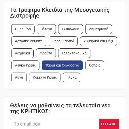
Τα Τρόφιμα Κλειδιά της Μεσογειακής
Διατροφής
Πυραμίδα
Βότανα
Ελαιόλαδο
Δημητριακά
Αρτοσκευάσματα
Ξηροί Καρποί
Ζυμαρικά και Ρύζι
Λαχανικά
Φρούτα
Γαλακτοκομικά
Λευκό Κρέας
Ψάρια και Θαλασσινά
Όσπρια
Αυγά
Κόκκινο Κρέας
Γλυκά
Θέλεις να μαθαίνεις τα τελευταία νέα
της ΚΡΗΤΙΚΟΣ;