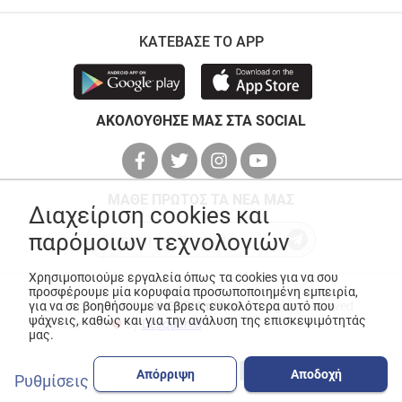
ΚΑΤΕΒΑΣΕ ΤΟ APP
ΑΚΟΛΟΥΘΗΣΕ ΜΑΣ ΣΤΑ SOCIAL
ΜΑΘΕ ΠΡΩΤΟΣ ΤΑ ΝΕΑ ΜΑΣ
Διαχείριση cookies και
παρόμοιων τεχνολογιών
Χρησιμοποιούμε εργαλεία όπως τα cookies για να σου
προσφέρουμε μία κορυφαία προσωποποιημένη εμπειρία,
© Copyright 2026
ANEDIK Kritikos
. All Rights Reserved
για να σε βοηθήσουμε να βρεις ευκολότερα αυτό που
ψάχνεις, καθώς και για την ανάλυση της επισκεψιμότητάς
Made with
by
Desquared
μας.
Απόρριψη
Αποδοχή
Ρυθμίσεις