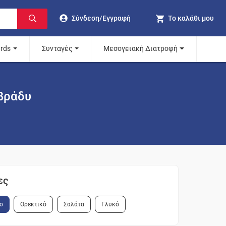
Σύνδεση/Εγγραφή
Το καλάθι μου
ards
Συνταγές
Μεσογειακή Διατροφή
βράδυ
ες
ο
Ορεκτικό
Σαλάτα
Γλυκό