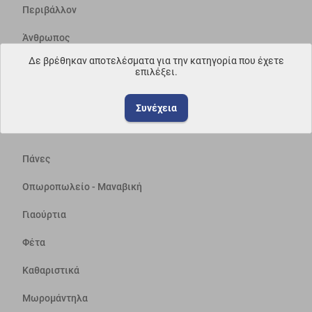
Περιβάλλον
Άνθρωπος
Δε βρέθηκαν αποτελέσματα για την κατηγορία που έχετε
Απολογισμός Δράσεων
επιλέξει.
Εταιρεία
Συνέχεια
ΔΗΜΟΦΙΛΗ
Πάνες
Οπωροπωλείο - Μαναβική
Γιαούρτια
Φέτα
Καθαριστικά
Μωρομάντηλα