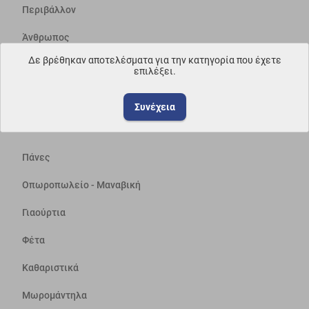
Περιβάλλον
Άνθρωπος
Δε βρέθηκαν αποτελέσματα για την κατηγορία που έχετε
Απολογισμός Δράσεων
επιλέξει.
Εταιρεία
Συνέχεια
ΔΗΜΟΦΙΛΗ
Πάνες
Οπωροπωλείο - Μαναβική
Γιαούρτια
Φέτα
Καθαριστικά
Μωρομάντηλα