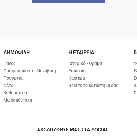
ΔΗΜΟΦΙΛΗ
Η ΕΤΑΙΡΕΙΑ
Β
Πάνες
Ιστορικό - Όραμα
Φ
Οπωροπωλείο - Μαναβική
Franchise
Ε
Γιαούρτια
Καριέρα
Σ
Φέτα
Βρείτε το κατάστημά σας
Δ
Καθαριστικά
G
Μωρομάντηλα
ΑΚΟΛΟΥΘΗΣΕ ΜΑΣ ΣΤΑ SOCIAL