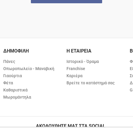
ΔΗΜΟΦΙΛΗ
Η ΕΤΑΙΡΕΙΑ
Β
Πάνες
Ιστορικό - Όραμα
Φ
Οπωροπωλείο - Μαναβική
Franchise
Ε
Γιαούρτια
Καριέρα
Σ
Φέτα
Βρείτε το κατάστημά σας
Δ
Καθαριστικά
G
Μωρομάντηλα
ΑΚΟΛΟΥΘΗΣΕ ΜΑΣ ΣΤΑ SOCIAL