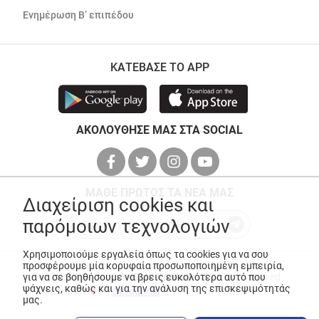
Ενημέρωση Β’ επιπέδου
ΚΑΤΕΒΑΣΕ ΤΟ APP
ΑΚΟΛΟΥΘΗΣΕ ΜΑΣ ΣΤΑ SOCIAL
ΜΑΘΕ ΠΡΩΤΟΣ ΤΑ ΝΕΑ ΜΑΣ
Διαχείριση cookies και
παρόμοιων τεχνολογιών
Χρησιμοποιούμε εργαλεία όπως τα cookies για να σου
προσφέρουμε μία κορυφαία προσωποποιημένη εμπειρία,
© Copyright 2026
ANEDIK Kritikos
. All Rights Reserved
για να σε βοηθήσουμε να βρεις ευκολότερα αυτό που
ψάχνεις, καθώς και για την ανάλυση της επισκεψιμότητάς
Made with
by
Desquared
μας.