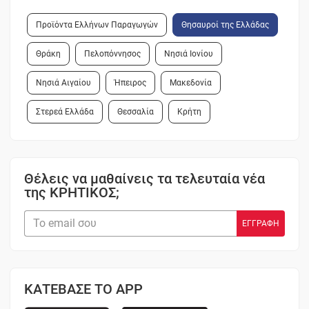
Προϊόντα Ελλήνων Παραγωγών
Θησαυροί της Ελλάδας
Θράκη
Πελοπόννησος
Νησιά Ιονίου
Νησιά Αιγαίου
Ήπειρος
Μακεδονία
Στερεά Ελλάδα
Θεσσαλία
Κρήτη
Θέλεις να μαθαίνεις τα τελευταία νέα
της ΚΡΗΤΙΚΟΣ;
ΚΑΤΕΒΑΣΕ ΤΟ APP