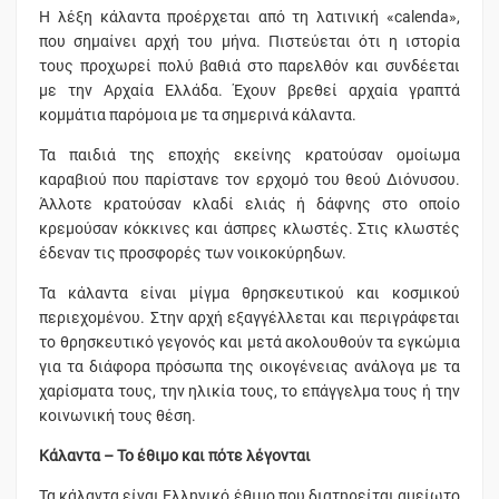
Η λέξη κάλαντα προέρχεται από τη λατινική «calenda»,
που σημαίνει αρχή του μήνα. Πιστεύεται ότι η ιστορία
τους προχωρεί πολύ βαθιά στο παρελθόν και συνδέεται
με την Αρχαία Ελλάδα. Έχουν βρεθεί αρχαία γραπτά
κομμάτια παρόμοια με τα σημερινά κάλαντα.
Τα παιδιά της εποχής εκείνης κρατούσαν ομοίωμα
καραβιού που παρίστανε τον ερχομό του θεού Διόνυσου.
Άλλοτε κρατούσαν κλαδί ελιάς ή δάφνης στο οποίο
κρεμούσαν κόκκινες και άσπρες κλωστές. Στις κλωστές
έδεναν τις προσφορές των νοικοκύρηδων.
Τα κάλαντα είναι μίγμα θρησκευτικού και κοσμικού
περιεχομένου. Στην αρχή εξαγγέλλεται και περιγράφεται
το θρησκευτικό γεγονός και μετά ακολουθούν τα εγκώμια
για τα διάφορα πρόσωπα της οικογένειας ανάλογα με τα
χαρίσματα τους, την ηλικία τους, το επάγγελμα τους ή την
κοινωνική τους θέση.
Κάλαντα – Το έθιμο και πότε λέγονται
Τα κάλαντα είναι Ελληνικό έθιμο που διατηρείται αμείωτο