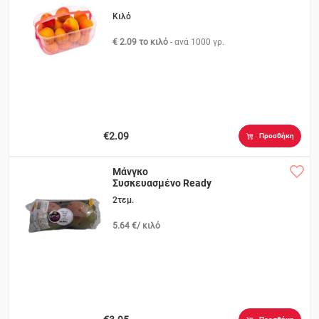
Κιλό
€ 2.09 το κιλό
- ανά
1000 γρ.
€2.09
Προσθήκη
Μάνγκο
Συσκευασμένο Ready
to Eat
2τεμ.
5.64 €/ κιλό