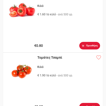
Κιλό
€ 1.60 το κιλό
- ανά
500 γρ.
€0.80
Προσθήκη
Τομάτες Τσαμπί
Κιλό
€ 1.90 το κιλό
- ανά
500 γρ.