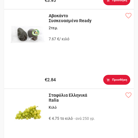
€3.95
Προσθήκη
Αβοκάντο
Συσκευασμένο Ready
to Eat
2τεμ.
7.67 €/ κιλό
€2.84
Προσθήκη
Σταφύλια Ελληνικά
Italia
Κιλό
€ 4.75 το κιλό
- ανά
250 γρ.