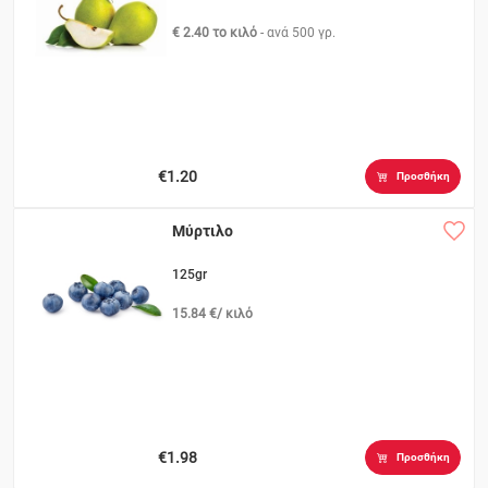
€ 2.40 το κιλό
- ανά
500 γρ.
€1.20
Προσθήκη
Μύρτιλο
125gr
15.84 €/ κιλό
€1.98
Προσθήκη