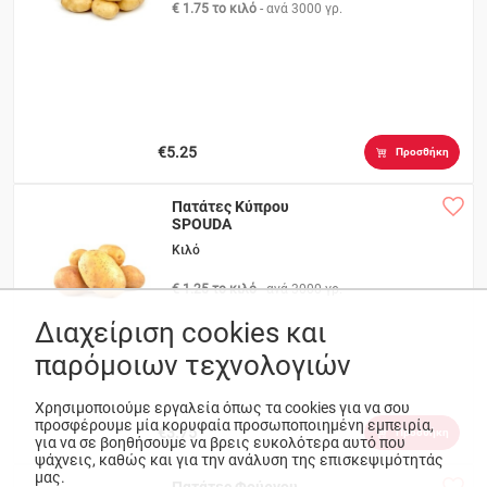
€ 1.75 το κιλό
- ανά
3000 γρ.
€5.25
Προσθήκη
Πατάτες Κύπρου
SPOUDA
Κιλό
€ 1.25 το κιλό
- ανά
3000 γρ.
Διαχείριση cookies και
παρόμοιων τεχνολογιών
Χρησιμοποιούμε εργαλεία όπως τα cookies για να σου
προσφέρουμε μία κορυφαία προσωποποιημένη εμπειρία,
€3.75
Προσθήκη
για να σε βοηθήσουμε να βρεις ευκολότερα αυτό που
ψάχνεις, καθώς και για την ανάλυση της επισκεψιμότητάς
μας.
Πατάτες Φούρνου