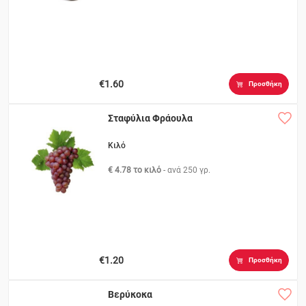
€1.60
Προσθήκη
Σταφύλια Φράουλα
Κιλό
€ 4.78 το κιλό
- ανά
250 γρ.
€1.20
Προσθήκη
Βερύκοκα