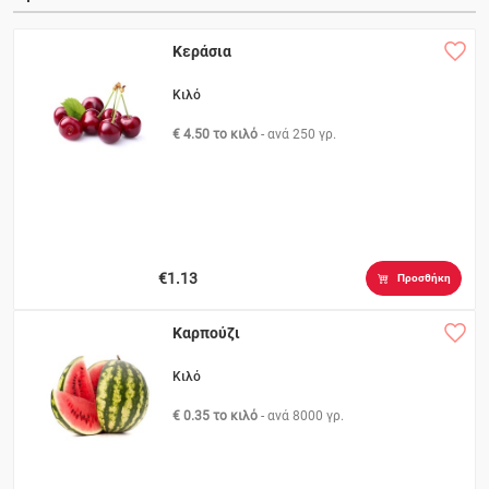
Κεράσια
Κιλό
€ 4.50 το κιλό
- ανά
250 γρ.
€1.13
Προσθήκη
Καρπούζι
Κιλό
€ 0.35 το κιλό
- ανά
8000 γρ.