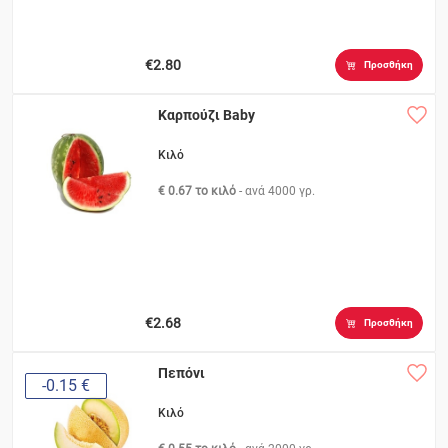
€2.80
Προσθήκη
Καρπούζι Baby
Κιλό
€ 0.67 το κιλό
- ανά
4000 γρ.
€2.68
Προσθήκη
Πεπόνι
-0.15 €
Κιλό