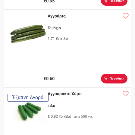
€0.95
Προσθήκη
Αγγούρια
Τεμάχιο
1.71 €/ κιλό
€0.60
Προσθήκη
Αγγουράκια Χύμα
Έξυπνη Αγορά
κιλό
€ 0.92 το κιλό
- ανά
500 γρ.