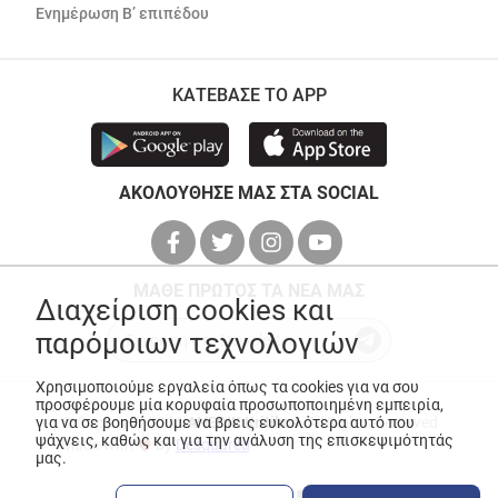
Ενημέρωση Β’ επιπέδου
ΚΑΤΕΒΑΣΕ ΤΟ APP
ΑΚΟΛΟΥΘΗΣΕ ΜΑΣ ΣΤΑ SOCIAL
ΜΑΘΕ ΠΡΩΤΟΣ ΤΑ ΝΕΑ ΜΑΣ
Διαχείριση cookies και
παρόμοιων τεχνολογιών
Χρησιμοποιούμε εργαλεία όπως τα cookies για να σου
προσφέρουμε μία κορυφαία προσωποποιημένη εμπειρία,
για να σε βοηθήσουμε να βρεις ευκολότερα αυτό που
© Copyright 2026
ANEDIK Kritikos
. All Rights Reserved
ψάχνεις, καθώς και για την ανάλυση της επισκεψιμότητάς
Made with
by
Desquared
μας.