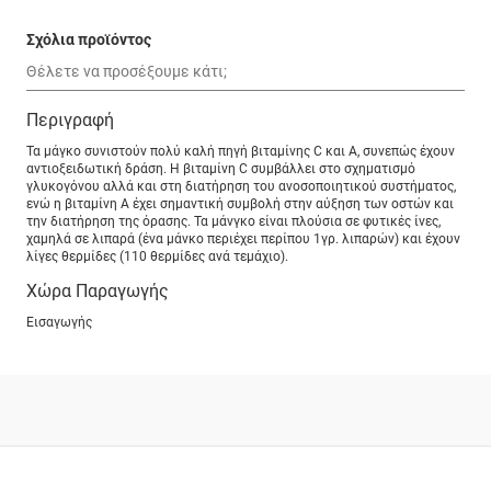
Σχόλια προϊόντος
Περιγραφή
Τα μάγκο συνιστούν πολύ καλή πηγή βιταμίνης C και Α, συνεπώς έχουν
αντιοξειδωτική δράση. Η βιταμίνη C συμβάλλει στο σχηματισμό
γλυκογόνου αλλά και στη διατήρηση του ανοσοποιητικού συστήματος,
ενώ η βιταμίνη Α έχει σημαντική συμβολή στην αύξηση των οστών και
την διατήρηση της όρασης. Τα μάνγκο είναι πλούσια σε φυτικές ίνες,
χαμηλά σε λιπαρά (ένα μάνκο περιέχει περίπου 1γρ. λιπαρών) και έχουν
λίγες θερμίδες (110 θερμίδες ανά τεμάχιο).
Χώρα Παραγωγής
Εισαγωγής