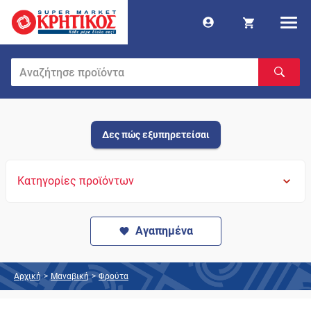
Δες πώς εξυπηρετείσαι
Κατηγορίες προϊόντων
Αγαπημένα
Αρχική
>
Μαναβική
>
Φρούτα