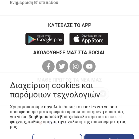
Ενημέρωση Β’ επιπέδου
ΚΑΤΕΒΑΣΕ ΤΟ APP
ΑΚΟΛΟΥΘΗΣΕ ΜΑΣ ΣΤΑ SOCIAL
ΜΑΘΕ ΠΡΩΤΟΣ ΤΑ ΝΕΑ ΜΑΣ
Διαχείριση cookies και
παρόμοιων τεχνολογιών
Χρησιμοποιούμε εργαλεία όπως τα cookies για να σου
προσφέρουμε μία κορυφαία προσωποποιημένη εμπειρία,
για να σε βοηθήσουμε να βρεις ευκολότερα αυτό που
© Copyright 2026
ANEDIK Kritikos
. All Rights Reserved
ψάχνεις, καθώς και για την ανάλυση της επισκεψιμότητάς
Made with
by
Desquared
μας.