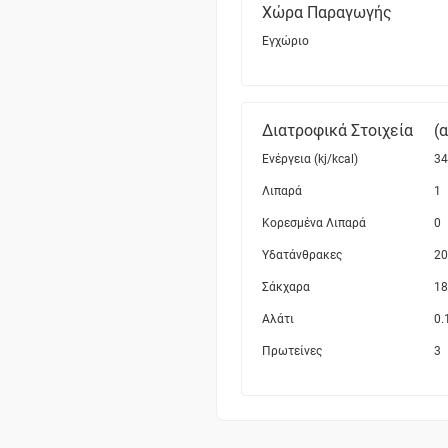
Χώρα Παραγωγής
Εγχώριο
Διατροφικά Στοιχεία
(
Ενέργεια (kj/kcal)
34
Λιπαρά
1
Κορεσμένα Λιπαρά
0
Υδατάνθρακες
20
Σάκχαρα
18
Αλάτι
0.
Πρωτείνες
3