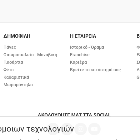
ΔΗΜΟΦΙΛΗ
Η ΕΤΑΙΡΕΙΑ
Β
Πάνες
Ιστορικό - Όραμα
Φ
Οπωροπωλείο - Μαναβική
Franchise
Ε
Γιαούρτια
Καριέρα
Σ
Φέτα
Βρείτε το κατάστημά σας
Δ
Καθαριστικά
G
Μωρομάντηλα
ΑΚΟΛΟΥΘΗΣΕ ΜΑΣ ΣΤΑ SOCIAL
ρόμοιων τεχνολογιών