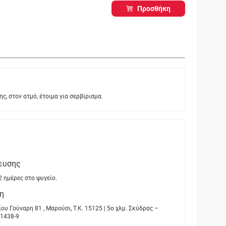
Προσθήκη
, στον ατμό, έτοιμα για σερβίρισμα.
ευσης
2 ημέρες στο ψυγείο.
η
Γούναρη 81 , Μαρούσι, Τ.Κ. 15125 | 5ο χλμ. Σκύδρας –
71438-9