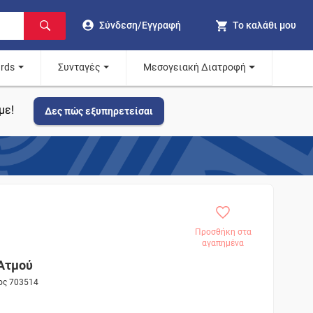
Σύνδεση/Εγγραφή
Το καλάθι μου
ards
Συνταγές
Μεσογειακή Διατροφή
με!
Δες πώς εξυπηρετείσαι
Προσθήκη στα
αγαπημένα
Ατμού
τος 703514