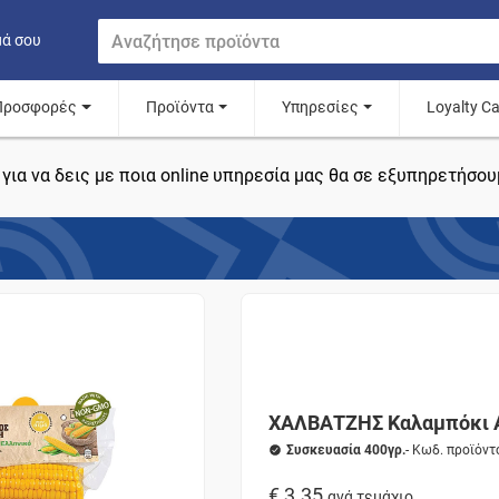
μά σου
Προσφορές
Προϊόντα
Υπηρεσίες
Loyalty C
για να δεις με ποια online υπηρεσία μας θα σε εξυπηρετήσου
ΧΑΛΒΑΤΖΗΣ Καλαμπόκι 
Συσκευασία 400γρ.
- Κωδ. προϊόν
€ 3.35
ανά τεμάχιο