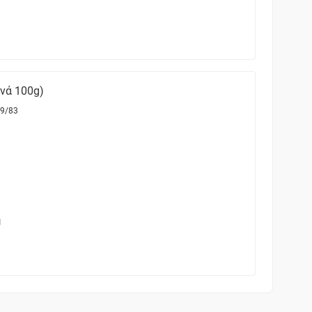
ανά 100g)
9/83
1