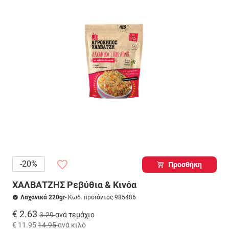
-20%
Προσθήκη
ΧΑΛΒΑΤΖΗΣ Ρεβύθια & Κινόα
Λαχανικά 220gr
- Κωδ. προϊόντος 985486
€ 2.63
3.29
ανά τεμάχιο
€ 11.95
14.95
ανά κιλό