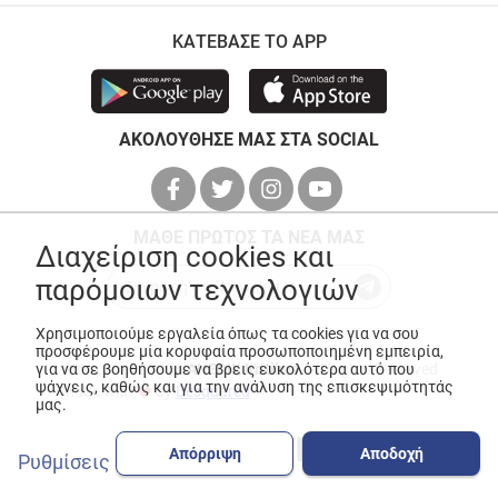
ΚΑΤΕΒΑΣΕ ΤΟ APP
ΑΚΟΛΟΥΘΗΣΕ ΜΑΣ ΣΤΑ SOCIAL
ΜΑΘΕ ΠΡΩΤΟΣ ΤΑ ΝΕΑ ΜΑΣ
Διαχείριση cookies και
παρόμοιων τεχνολογιών
Χρησιμοποιούμε εργαλεία όπως τα cookies για να σου
προσφέρουμε μία κορυφαία προσωποποιημένη εμπειρία,
για να σε βοηθήσουμε να βρεις ευκολότερα αυτό που
© Copyright 2026
ANEDIK Kritikos
. All Rights Reserved
ψάχνεις, καθώς και για την ανάλυση της επισκεψιμότητάς
Made with
by
Desquared
μας.
Απόρριψη
Αποδοχή
Ρυθμίσεις