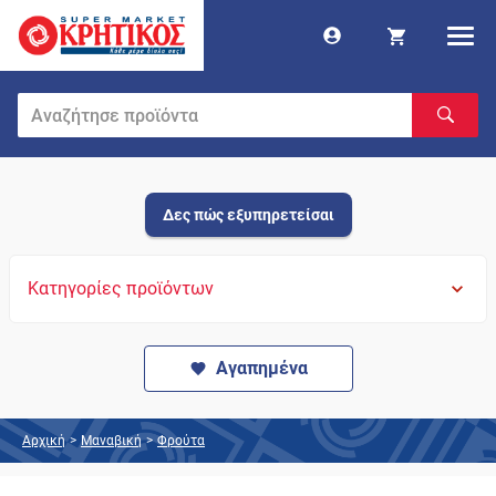
Δες πώς εξυπηρετείσαι
Κατηγορίες προϊόντων
Αγαπημένα
Αρχική
>
Μαναβική
>
Φρούτα