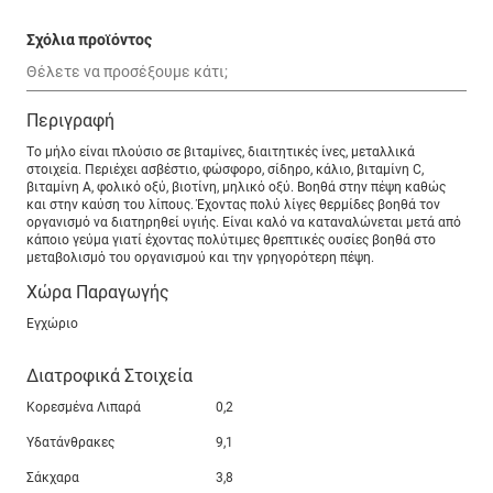
Σχόλια προϊόντος
Περιγραφή
Tο μήλο είναι πλούσιο σε βιταμίνες, διαιτητικές ίνες, μεταλλικά
στοιχεία. Περιέχει ασβέστιο, φώσφορο, σίδηρο, κάλιο, βιταμίνη C,
βιταμίνη A, φολικό οξύ, βιοτίνη, μηλικό οξύ. Βοηθά στην πέψη καθώς
και στην καύση του λίπους. Έχοντας πολύ λίγες θερμίδες βοηθά τον
οργανισμό να διατηρηθεί υγιής. Είναι καλό να καταναλώνεται μετά από
κάποιο γεύμα γιατί έχοντας πολύτιμες θρεπτικές ουσίες βοηθά στο
μεταβολισμό του οργανισμού και την γρηγορότερη πέψη.
Χώρα Παραγωγής
Εγχώριο
Διατροφικά Στοιχεία
Κορεσμένα Λιπαρά
0,2
Υδατάνθρακες
9,1
Σάκχαρα
3,8