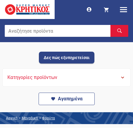
Δες πώς εξυπηρετείσαι
Κατηγορίες προϊόντων
Αγαπημένα
Αρχική
>
Μαναβική
>
Φρούτα