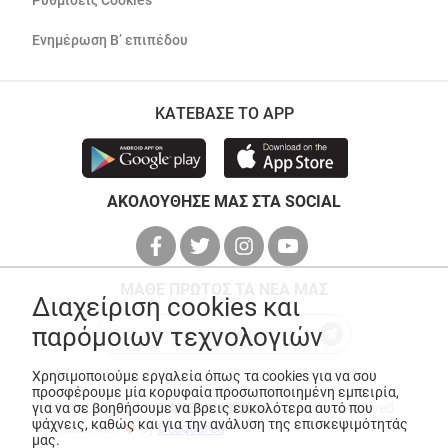
Ρυθμίσεις Cookies
Ενημέρωση Β’ επιπέδου
ΚΑΤΕΒΑΣΕ ΤΟ APP
ΑΚΟΛΟΥΘΗΣΕ ΜΑΣ ΣΤΑ SOCIAL
ΜΑΘΕ ΠΡΩΤΟΣ ΤΑ ΝΕΑ ΜΑΣ
Διαχείριση cookies και
παρόμοιων τεχνολογιών
Χρησιμοποιούμε εργαλεία όπως τα cookies για να σου
προσφέρουμε μία κορυφαία προσωποποιημένη εμπειρία,
για να σε βοηθήσουμε να βρεις ευκολότερα αυτό που
© Copyright 2026
ANEDIK Kritikos
. All Rights Reserved
ψάχνεις, καθώς και για την ανάλυση της επισκεψιμότητάς
Made with
by
Desquared
μας.