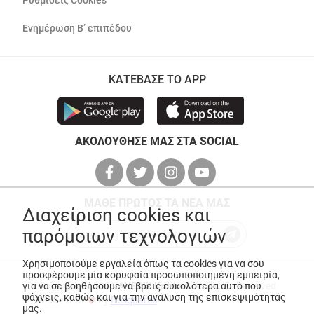
Ρυθμίσεις Cookies
Ενημέρωση Β’ επιπέδου
ΚΑΤΕΒΑΣΕ ΤΟ APP
ΑΚΟΛΟΥΘΗΣΕ ΜΑΣ ΣΤΑ SOCIAL
ΜΑΘΕ ΠΡΩΤΟΣ ΤΑ ΝΕΑ ΜΑΣ
Διαχείριση cookies και
παρόμοιων τεχνολογιών
Χρησιμοποιούμε εργαλεία όπως τα cookies για να σου
προσφέρουμε μία κορυφαία προσωποποιημένη εμπειρία,
για να σε βοηθήσουμε να βρεις ευκολότερα αυτό που
© Copyright 2026
ANEDIK Kritikos
. All Rights Reserved
ψάχνεις, καθώς και για την ανάλυση της επισκεψιμότητάς
Made with
by
Desquared
μας.