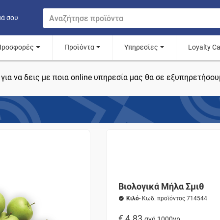
μά σου
Προσφορές
Προϊόντα
Υπηρεσίες
Loyalty C
για να δεις με ποια online υπηρεσία μας θα σε εξυπηρετήσου
Βιολογικά Μήλα Σμιθ
Κιλό
- Κωδ. προϊόντος 714544
€ 4.83
ανά 1000γρ.