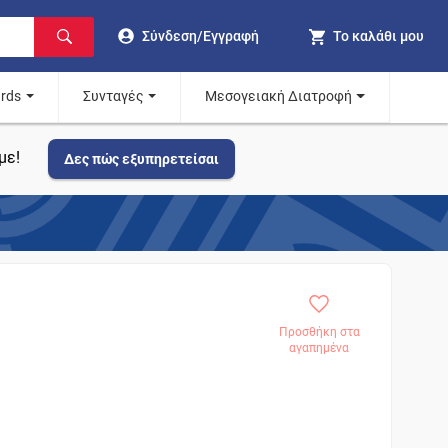
Σύνδεση/Εγγραφή
Το καλάθι μου
ards
Συνταγές
Μεσογειακή Διατροφή
με!
Δες πώς εξυπηρετείσαι
Προσθήκη στα
αγαπημένα