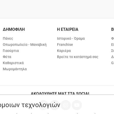
ΔΗΜΟΦΙΛΗ
Η ΕΤΑΙΡΕΙΑ
Β
Πάνες
Ιστορικό - Όραμα
Φ
Οπωροπωλείο - Μαναβική
Franchise
Ε
Γιαούρτια
Καριέρα
Σ
Φέτα
Βρείτε το κατάστημά σας
Δ
Καθαριστικά
G
Μωρομάντηλα
ΑΚΟΛΟΥΘΗΣΕ ΜΑΣ ΣΤΑ SOCIAL
ρόμοιων τεχνολογιών