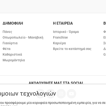
ΔΗΜΟΦΙΛΗ
Η ΕΤΑΙΡΕΙΑ
Β
Πάνες
Ιστορικό - Όραμα
Φ
Οπωροπωλείο - Μαναβική
Franchise
Ε
Γιαούρτια
Καριέρα
Σ
Φέτα
Βρείτε το κατάστημά σας
Δ
Καθαριστικά
G
Μωρομάντηλα
ΑΚΟΛΟΥΘΗΣΕ ΜΑΣ ΣΤΑ SOCIAL
ρόμοιων τεχνολογιών
 σου προσφέρουμε μία κορυφαία προσωποποιημένη εμπειρία, για να σ