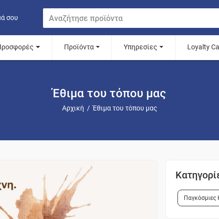
μά σου
Προσφορές
Προϊόντα
Υπηρεσίες
Loyalty C
Έθιμα του τόπου μας
Αρχική
/
Έθιμα του τόπου μας
Κατηγορί
Παγκόσμιες 