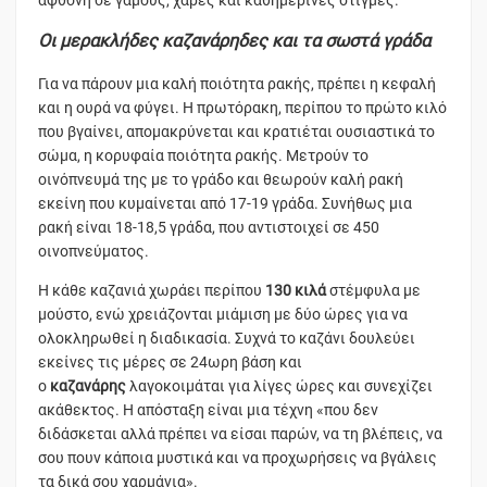
άφθονη σε γάμους, χαρές και καθημερινές στιγμές.
Οι μερακλήδες καζανάρηδες και τα σωστά γράδα
Για να πάρουν μια καλή ποιότητα ρακής, πρέπει η κεφαλή
και η ουρά να φύγει. Η πρωτόρακη, περίπου το πρώτο κιλό
που βγαίνει, απομακρύνεται και κρατιέται ουσιαστικά το
σώμα, η κορυφαία ποιότητα ρακής. Μετρούν το
οινόπνευμά της με το γράδο και θεωρούν καλή ρακή
εκείνη που κυμαίνεται από 17-19 γράδα. Συνήθως μια
ρακή είναι 18-18,5 γράδα, που αντιστοιχεί σε 450
οινοπνεύματος.
Η κάθε καζανιά χωράει περίπου
130 κιλά
στέμφυλα με
μούστο, ενώ χρειάζονται μιάμιση με δύο ώρες για να
ολοκληρωθεί η διαδικασία. Συχνά το καζάνι δουλεύει
εκείνες τις μέρες σε 24ωρη βάση και
ο
καζανάρης
λαγοκοιμάται για λίγες ώρες και συνεχίζει
ακάθεκτος. Η απόσταξη είναι μια τέχνη «που δεν
διδάσκεται αλλά πρέπει να είσαι παρών, να τη βλέπεις, να
σου πουν κάποια μυστικά και να προχωρήσεις να βγάλεις
τα δικά σου χαρμάνια».