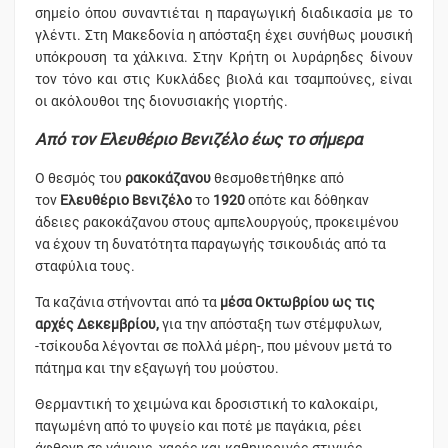
σημείο όπου συναντιέται η παραγωγική διαδικασία με το
γλέντι. Στη Μακεδονία η απόσταξη έχει συνήθως μουσική
υπόκρουση τα χάλκινα. Στην Κρήτη οι λυράρηδες δίνουν
τον τόνο και στις Κυκλάδες βιολά και τσαμπούνες, είναι
οι ακόλουθοι της διονυσιακής γιορτής.
Από τον
Ελευθέριο Βενιζέλο έως τo σήμερα
Ο θεσμός του
ρακοκάζανου
θεσμοθετήθηκε από
τον
Ελευθέριο Βενιζέλο
το
1920
οπότε και δόθηκαν
άδειες ρακοκάζανου στους αμπελουργούς, προκειμένου
να έχουν τη δυνατότητα παραγωγής τσικουδιάς από τα
σταφύλια τους.
Τα καζάνια στήνονται από τα
μέσα Οκτωβρίου ως τις
αρχές Δεκεμβρίου,
για την απόσταξη των στέμφυλων,
-τσίκουδα λέγονται σε πολλά μέρη-, που μένουν μετά το
πάτημα και την εξαγωγή του μούστου.
Θερμαντική το χειμώνα και δροσιστική το καλοκαίρι,
παγωμένη από το ψυγείο και ποτέ με παγάκια, ρέει