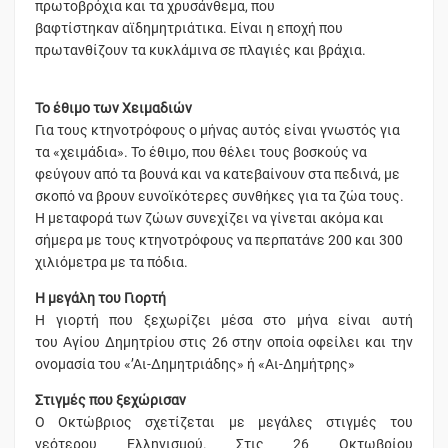
πρωτοβρόχια και τα χρυσάνθεμα, που
βαφτίστηκαν αϊδημητριάτικα. Είναι η εποχή που
πρωτανθίζουν τα κυκλάμινα σε πλαγιές και βράχια.
Το έθιμο των Χειμαδιών
Για τους κτηνοτρόφους ο μήνας αυτός είναι γνωστός για
τα «χειμάδια». Το έθιμο, που θέλει τους βοσκούς να
φεύγουν από τα βουνά και να κατεβαίνουν στα πεδινά, με
σκοπό να βρουν ευνοϊκότερες συνθήκες για τα ζώα τους.
Η μεταφορά των ζώων συνεχίζει να γίνεται ακόμα και
σήμερα με τους κτηνοτρόφους να περπατάνε 200 και 300
χιλιόμετρα με τα πόδια.
Η μεγάλη του Γιορτή
Η γιορτή που ξεχωρίζει μέσα στο μήνα είναι αυτή
του Αγίου Δημητρίου στις 26 στην οποία οφείλει και την
ονομασία του «’Αι-Δημητριάδης» ή «Αι-Δημήτρης»
Στιγμές που ξεχώρισαν
Ο Οκτώβριος σχετίζεται με μεγάλες στιγμές του
νεότερου Ελληνισμού. Στις 26 Οκτωβρίου