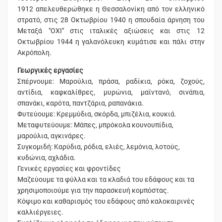
1912 απελευθερώθηκε η Θεσσαλονίκη από τον ελληνικό
στρατό, στις 28 Οκτωβρίου 1940 η σπουδαία άρνηση του
Μεταξά "ΟΧΙ" στις ιταλικές αξιώσεις και στις 12
Οκτωβρίου 1944 η γαλανόλευκη κυμάτισε και πάλι στην
Ακρόπολη.
Γεωργικές εργασίες
Σπέρνουμε: Μαρούλια, πράσα, ραδίκια, ρόκα, ζοχούς,
αντίδια, καφκαλίθρες, μυρώνια, μαϊντανό, σινάπια,
σπανάκι, καρότα, παντζάρια, ραπανάκια.
Φυτεύουμε: Κρεμμύδια, σκόρδα, μπιζέλια, κουκιά.
Μεταφυτεύουμε: Μάπες, μπρόκολα κουνουπίδια,
μαρούλια, αγκινάρες.
Συγκομιδή: Καρύδια, ρόδια, ελιές, λεμόνια, λοτούς,
κυδώνια, αχλάδια.
Γενικές εργασίες και φροντίδες
Μαζεύουμε τα φύλλα και τα κλαδιά του εδάφους και τα
χρησιμοποιούμε για την παρασκευή κομπόστας.
Κόψιμο και καθαρισμός του εδάφους από καλοκαιρινές
καλλιέργειες.