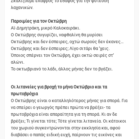
Σκαλίζουμε ελαφρός το έδαφος για την φύτευση
λαχανικών.
Παροιμίες για τον Οκτώβρη
Αϊ-Δημητράκη, μικρό Καλοκαιράκι.
Ο Οκτώβρης συγυρίζει, ναφθαλίνη θα μυρίσει
Οκτώβρης και δεν έσπειρες, οχτώ σωρούς δεν έκανες…
Οκτώβρης και δεν έσπειρες; Λίγο σιτάρι θα ’χεις.
Όποιος σπέρνει τον Οκτώβρη, έχει οκτώ σειρές στ’
αλώνι.
Το οκτωβριανό το λάδι, άλλος μήνας δεν το βγάζει.
Οι λιτανείες για βροχή το μήνα Οκτώβριο και τα
πρωτοβρόχια
Ο Οκτώβρης είναι ο καταλληλότερος μήνας για σπορά. Για
να σπείρει ο γεωργός πρέπει πρώτα να βρέξει- τα
πρωτοβρόχια είναι απαραίτητα για τη σπορά. Κι αν δε
βρέξει; Τι γίνεται τότε; Τότε γίνεται λιτανεία. Οι κάτοικοι
του χωριού συγκεντρώνονται στην εκκλησία και, αφού
διαβάσει ο παπάς ειδική ευχή, παίρνουν τις εικόνες και