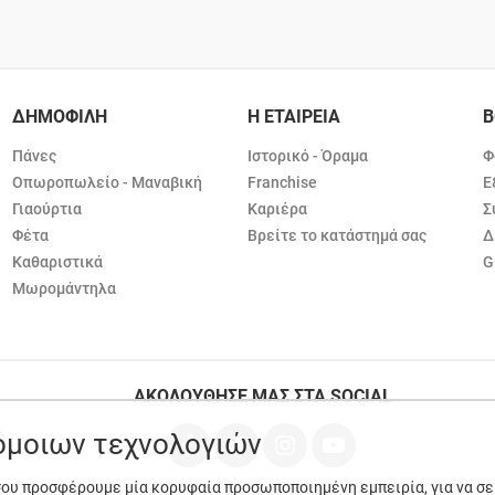
ΔΗΜΟΦΙΛΗ
Η ΕΤΑΙΡΕΙΑ
Β
Πάνες
Ιστορικό - Όραμα
Φ
Οπωροπωλείο - Μαναβική
Franchise
Ε
Γιαούρτια
Καριέρα
Σ
Φέτα
Βρείτε το κατάστημά σας
Δ
Καθαριστικά
G
Μωρομάντηλα
ΑΚΟΛΟΥΘΗΣΕ ΜΑΣ ΣΤΑ SOCIAL
ρόμοιων τεχνολογιών
 σου προσφέρουμε μία κορυφαία προσωποποιημένη εμπειρία, για να σ