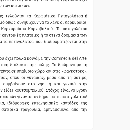
ις των κατοίκων.
ας τελούνται τα Κορφιάτικα Πετεγολέτσα ή
ιό όπως συνηθίζουν να το λένε οι Κερκυραίοι,
 Κερκυραϊκού Καρναβαλιού. Τα πετεγολέτσα
ς κεντρικές πλατείες ή τα στενά δρομάκια των
τα πετεγολέτσα, που διαδραματίζονται στην
υ έχει πολλά κοινά με την Commedia dell Arte,
άτικη διάλεκτο της πόλης. Το δρώμενο με τη
 πάντα σε υπαίθριο χώρο και στις «φανέστρες»,
ών, όπου οι γυναίκες, μέσα από τη σάτιρα,
 συμβαίνουν στο νησί ή και γενικά στην
εν είδει κουτσομπολιού. Στόχος είναι να βγουν
ικοκυρών γίνονται εν δήμω με τα πετεγολέτσα!
ια, ιδιόμορφες επτανησιακές καντάδες της
 σατιρικά τραγούδια, εμπνευσμένα από την