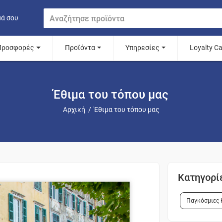
μά σου
Προσφορές
Προϊόντα
Υπηρεσίες
Loyalty C
Έθιμα του τόπου μας
Αρχική
/
Έθιμα του τόπου μας
Κατηγορί
Παγκόσμιες 