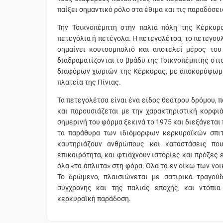
παίξει σημαντικό ρόλο στα έθιμα και τις παραδόσε
Την Τσικνοπέμπτη στην παλιά πόλη της Κέρκυρ
πετεγόλια ή πετέγολα. Η πετεγολέτσα, το πετεγουλ
σημαίνει κουτσομπολιό και αποτελεί μέρος του
διαδραματίζονται το βράδυ της Τσικνοπέμπτης στι
διαφόρων χωριών της Κέρκυρας, με αποκορύφωμα 
πλατεία της Πίνιας.
Τα πετεγολέτσα είναι ένα είδος θεάτρου δρόμου, πο
και παρουσιάζεται με την χαρακτηριστική κορφι
σημερινή του φόρμα ξεκινά το 1975 και διεξάγεται
τα παράθυρα των ιδιόμορφων κερκυραϊκών σπιτι
καυτηριάζουν ανθρώπους και καταστάσεις που
επικαιρότητα, και φτιάχνουν ιστορίες και πρόζες 
όλα «τα άπλυτα» στη φόρα. Όλα τα εν οίκω των νο
Το δρώμενο, πλαισιώνεται με σατιρικά τραγούδ
σύγχρονης και της παλιάς εποχής, και ντόπια
κερκυραϊκή παράδοση.