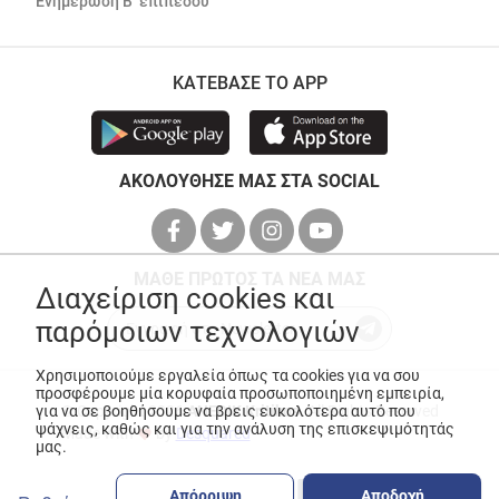
Ενημέρωση Β’ επιπέδου
ΚΑΤΕΒΑΣΕ ΤΟ APP
ΑΚΟΛΟΥΘΗΣΕ ΜΑΣ ΣΤΑ SOCIAL
ΜΑΘΕ ΠΡΩΤΟΣ ΤΑ ΝΕΑ ΜΑΣ
Διαχείριση cookies και
παρόμοιων τεχνολογιών
Χρησιμοποιούμε εργαλεία όπως τα cookies για να σου
προσφέρουμε μία κορυφαία προσωποποιημένη εμπειρία,
για να σε βοηθήσουμε να βρεις ευκολότερα αυτό που
© Copyright 2026
ANEDIK Kritikos
. All Rights Reserved
ψάχνεις, καθώς και για την ανάλυση της επισκεψιμότητάς
Made with
by
Desquared
μας.
Απόρριψη
Αποδοχή