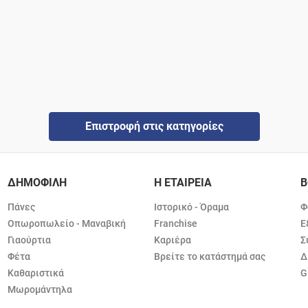
Επιστροφή στις κατηγορίες
ΔΗΜΟΦΙΛΗ
Η ΕΤΑΙΡΕΙΑ
Β
Πάνες
Ιστορικό - Όραμα
Φ
Οπωροπωλείο - Μαναβική
Franchise
Ε
Γιαούρτια
Καριέρα
Σ
Φέτα
Βρείτε το κατάστημά σας
Δ
Καθαριστικά
G
Μωρομάντηλα