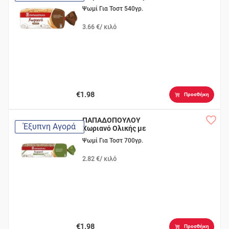
Ψωμί Για Τοστ 540γρ.
3.66 €/ κιλό
€1.98
Προσθήκη
ΠΑΠΑΔΟΠΟΥΛΟΥ
Έξυπνη Αγορά
Χωριανό Ολικής με
Dinkel
Ψωμί Για Τοστ 700γρ.
2.82 €/ κιλό
€1.98
Προσθήκη