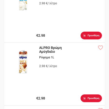
2.98 €/ λίτρο
€2.98
Προσθήκη
ALPRO Βρώμη
Αμύγδαλο
Ρόφημα 1L
2.98 €/ λίτρο
€2.98
Προσθήκη