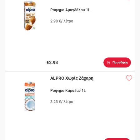
Ρόφημα Αμυγδάλου 1L
2.98 €/ λίτρο
€2.98
Προσθήκη
ALPRO Χωρίς Ζάχαρη
Ρόφημα Καρύδας 1L
3.23 €/ λίτρο