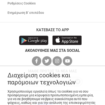
Ρυθμίσεις Cookies
Ενημέρωση Β’ επιπέδου
ΚΑΤΕΒΑΣΕ ΤΟ APP
ΑΚΟΛΟΥΘΗΣΕ ΜΑΣ ΣΤΑ SOCIAL
ΜΑΘΕ ΠΡΩΤΟΣ ΤΑ ΝΕΑ ΜΑΣ
Διαχείριση cookies και
παρόμοιων τεχνολογιών
Χρησιμοποιούμε εργαλεία όπως τα cookies για να σου
προσφέρουμε μία κορυφαία προσωποποιημένη εμπειρία,
© Copyright 2026
ANEDIK Kritikos
. All Rights Reserved
για να σε βοηθήσουμε να βρεις ευκολότερα αυτό που
ψάχνεις, καθώς και για την ανάλυση της επισκεψιμότητάς
Made with
by
Desquared