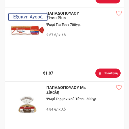
ΠΑΠΑΔΟΠΟΥΛΟΥ
Έξυπνη Αγορά
Σίτου Plus
Ψωμί Για Τοστ 700γρ.
2.67 €/ κιλό
€1.87
Προσθήκη
ΠΑΠΑΔΟΠΟΥΛΟΥ Με
Σίκαλη
Ψωμί Γερμανικού Τύπου 500γρ.
4.84 €/ κιλό