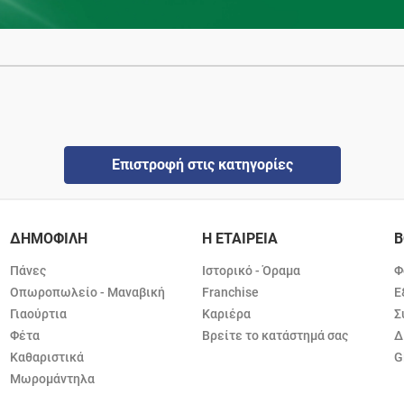
Επιστροφή στις κατηγορίες
ΔΗΜΟΦΙΛΗ
Η ΕΤΑΙΡΕΙΑ
Β
Πάνες
Ιστορικό - Όραμα
Φ
Οπωροπωλείο - Μαναβική
Franchise
Ε
Γιαούρτια
Καριέρα
Σ
Φέτα
Βρείτε το κατάστημά σας
Δ
Καθαριστικά
G
Μωρομάντηλα