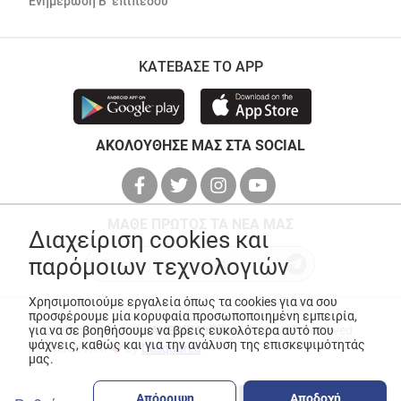
Ενημέρωση Β’ επιπέδου
ΚΑΤΕΒΑΣΕ ΤΟ APP
ΑΚΟΛΟΥΘΗΣΕ ΜΑΣ ΣΤΑ SOCIAL
ΜΑΘΕ ΠΡΩΤΟΣ ΤΑ ΝΕΑ ΜΑΣ
Διαχείριση cookies και
παρόμοιων τεχνολογιών
Χρησιμοποιούμε εργαλεία όπως τα cookies για να σου
προσφέρουμε μία κορυφαία προσωποποιημένη εμπειρία,
για να σε βοηθήσουμε να βρεις ευκολότερα αυτό που
© Copyright 2026
ANEDIK Kritikos
. All Rights Reserved
ψάχνεις, καθώς και για την ανάλυση της επισκεψιμότητάς
Made with
by
Desquared
μας.
Απόρριψη
Αποδοχή