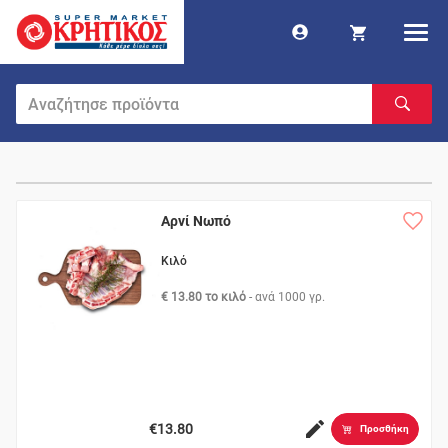
Αρνί Νωπό
Κιλό
€ 13.80 το κιλό
- ανά
1000 γρ.
€13.80
Προσθήκη