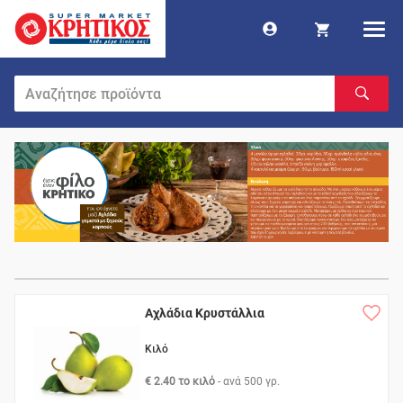
Αχλάδια Κρυστάλλια
Κιλό
€ 2.40 το κιλό
- ανά
500 γρ.