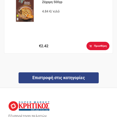
Ζάχαρη 500γρ
4.84 €/ κιλό
€2.42
Προσθήκη
Επιστροφή στις κατηγορίες
Εξυπηρέτηση πελατών