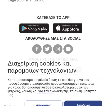
Ενημέρωση Β’ επιπέδου
ΚΑΤΕΒΑΣΕ ΤΟ APP
ΑΚΟΛΟΥΘΗΣΕ ΜΑΣ ΣΤΑ SOCIAL
ΜΑΘΕ ΠΡΩΤΟΣ ΤΑ ΝΕΑ ΜΑΣ
Διαχείριση cookies και
παρόμοιων τεχνολογιών
Χρησιμοποιούμε εργαλεία όπως τα cookies για να σου
προσφέρουμε μία κορυφαία προσωποποιημένη εμπειρία,
για να σε βοηθήσουμε να βρεις ευκολότερα αυτό που
© Copyright 2026
ANEDIK Kritikos
. All Rights Reserved
ψάχνεις, καθώς και για την ανάλυση της επισκεψιμότητάς
Made with
by
Desquared
μας.
Απόρριψη
Αποδοχή