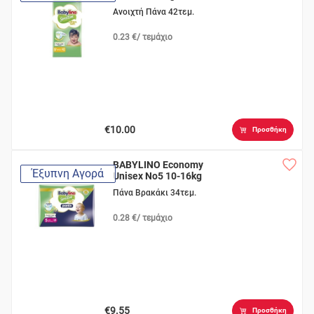
Ανοιχτή Πάνα 42τεμ.
0.23 €/ τεμάχιο
€10.00
Προσθήκη
BABYLINO Economy
Έξυπνη Αγορά
Unisex No5 10-16kg
Πάνα Βρακάκι 34τεμ.
0.28 €/ τεμάχιο
€9.55
Προσθήκη