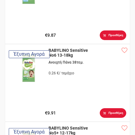
€9.87
Προσθήκη
BABYLINO Sensitive
Έξυπνη Αγορά
No6 13-18kg
Ανοιχτή Πάνα 38τεμ.
0.26 €/ τεμάχιο
€9.91
Προσθήκη
BABYLINO Sensitive
Έξυπνη Αγορά
No5+ 12-17kg