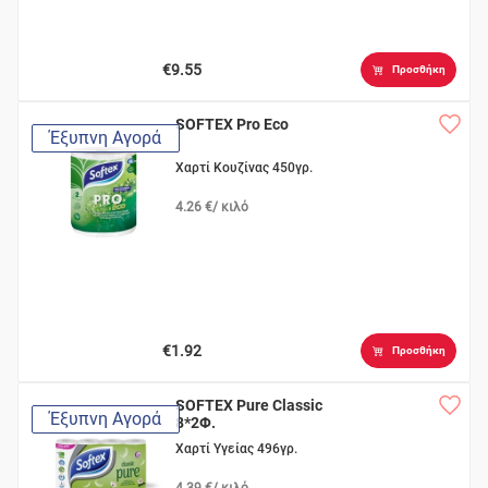
€9.55
Προσθήκη
SOFTEX Pro Eco
Έξυπνη Αγορά
Χαρτί Κουζίνας 450γρ.
4.26 €/ κιλό
€1.92
Προσθήκη
SOFTEX Pure Classic
Έξυπνη Αγορά
8*2Φ.
Χαρτί Υγείας 496γρ.
4.39 €/ κιλό