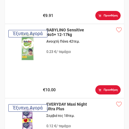
€9.91
Προσθήκη
BABYLINO Sensitive
Έξυπνη Αγορά
No5+ 12-17kg
Ανοιχτή Πάνα 42τεμ.
0.23 €/ τεμάχιο
€10.00
Προσθήκη
EVERYDAY Maxi Night
Έξυπνη Αγορά
Ultra Plus
Σερβιέτες 18τεμ.
0.12 €/ τεμάχιο