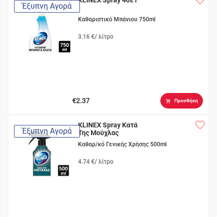
KLINEX Spray 4σε1
Έξυπνη Αγορά
Καθαριστικό Μπάνιου 750ml
3.16 €/ λίτρο
€2.37
Προσθήκη
KLINEX Spray Κατά
Έξυπνη Αγορά
Της Μούχλας
Καθαρ/κό Γενικής Χρήσης 500ml
4.74 €/ λίτρο