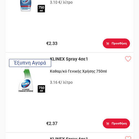
3.10 €/ λίτρο
€2.33
Προσθήκη
KLINEX Spray 4σε1
Έξυπνη Αγορά
Καθαρ/κό Γενικής Χρήσης 750ml
3.16 €/ λίτρο
€2.37
Προσθήκη