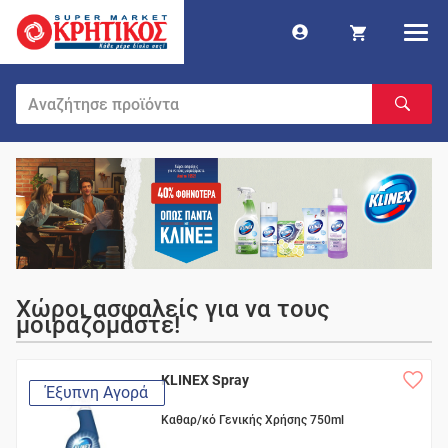
Χώροι ασφαλείς για να τους
μοιραζόμαστε!
KLINEX Spray
Έξυπνη Αγορά
Καθαρ/κό Γενικής Χρήσης 750ml