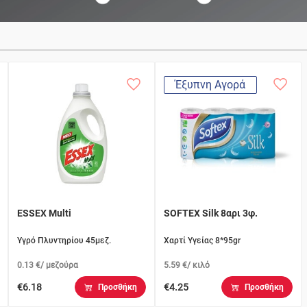
Έξυπνη Αγορά
ESSEX Multi
SOFTEX Silk 8αρι 3φ.
Υγρό Πλυντηρίου 45μεζ.
Χαρτί Υγείας 8*95gr
0.13 €/ μεζούρα
5.59 €/ κιλό
€6.18
€4.25
Προσθήκη
Προσθήκη