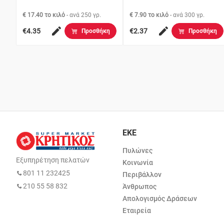
€ 17.40 το κιλό
- ανά
250 γρ.
€ 7.90 το κιλό
- ανά
300 γρ.
€4.35
€2.37
Προσθήκη
Προσθήκη
ΕΚΕ
Πυλώνες
Εξυπηρέτηση πελατών
Κοινωνία
801 11 232425
Περιβάλλον
210 55 58 832
Άνθρωπος
Απολογισμός Δράσεων
Εταιρεία