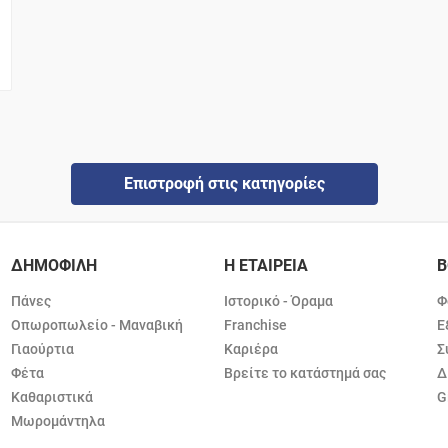
Επιστροφή στις κατηγορίες
ΔΗΜΟΦΙΛΗ
Η ΕΤΑΙΡΕΙΑ
Β
Πάνες
Ιστορικό - Όραμα
Φ
Οπωροπωλείο - Μαναβική
Franchise
Ε
Γιαούρτια
Καριέρα
Σ
Φέτα
Βρείτε το κατάστημά σας
Δ
Καθαριστικά
G
Μωρομάντηλα