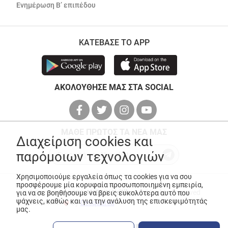
Ενημέρωση Β’ επιπέδου
ΚΑΤΕΒΑΣΕ ΤΟ APP
ΑΚΟΛΟΥΘΗΣΕ ΜΑΣ ΣΤΑ SOCIAL
ΜΑΘΕ ΠΡΩΤΟΣ ΤΑ ΝΕΑ ΜΑΣ
Διαχείριση cookies και
παρόμοιων τεχνολογιών
Χρησιμοποιούμε εργαλεία όπως τα cookies για να σου
προσφέρουμε μία κορυφαία προσωποποιημένη εμπειρία,
© Copyright 2026
ANEDIK Kritikos
. All Rights Reserved
για να σε βοηθήσουμε να βρεις ευκολότερα αυτό που
ψάχνεις, καθώς και για την ανάλυση της επισκεψιμότητάς
Made with
by
Desquared
μας.