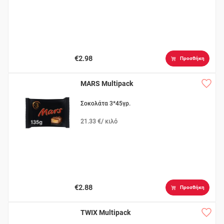
€2.98
Προσθήκη
MARS Multipack
Σοκολάτα 3*45γρ.
21.33 €/ κιλό
€2.88
Προσθήκη
TWIX Multipack