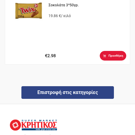
Σοκολάτα 3*50γρ.
19.86 €/ κιλό
€2.98
Προσθήκη
Επιστροφή στις κατηγορίες