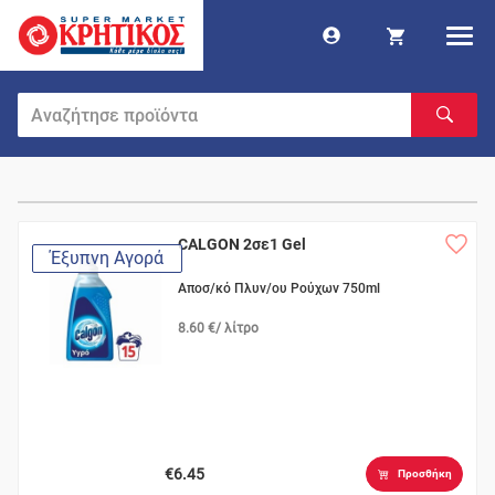
CALGON 2σε1 Gel
Έξυπνη Αγορά
Αποσ/κό Πλυν/ου Ρούχων 750ml
8.60 €/ λίτρο
€6.45
Προσθήκη