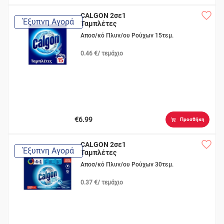
CALGON 2σε1
Έξυπνη Αγορά
Ταμπλέτες
Αποσ/κό Πλυν/ου Ρούχων 15τεμ.
0.46 €/ τεμάχιο
€6.99
Προσθήκη
CALGON 2σε1
Έξυπνη Αγορά
Ταμπλέτες
Αποσ/κό Πλυν/ου Ρούχων 30τεμ.
0.37 €/ τεμάχιο