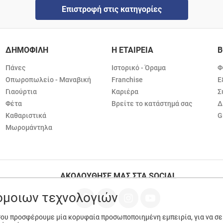
Επιστροφή στις κατηγορίες
ΔΗΜΟΦΙΛΗ
Η ΕΤΑΙΡΕΙΑ
Β
Πάνες
Ιστορικό - Όραμα
Φ
Οπωροπωλείο - Μαναβική
Franchise
Ε
Γιαούρτια
Καριέρα
Σ
Φέτα
Βρείτε το κατάστημά σας
Δ
Καθαριστικά
G
Μωρομάντηλα
ΑΚΟΛΟΥΘΗΣΕ ΜΑΣ ΣΤΑ SOCIAL
ρόμοιων τεχνολογιών
 σου προσφέρουμε μία κορυφαία προσωποποιημένη εμπειρία, για να σ