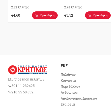
2.32 €/ λίτρο
2.78 €/ λίτρο
€4.60
€5.52
Προσθήκη
Προσθήκη
ΕΚΕ
Πυλώνες
Εξυπηρέτηση πελατών
Κοινωνία
801 11 232425
Περιβάλλον
210 55 58 832
Άνθρωπος
Απολογισμός Δράσεων
Εταιρεία