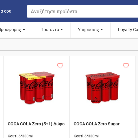
μά σου
Προσφορές
Προϊόντα
Υπηρεσίες
Loyalty C
COCA COLA Zero (5+1) Δώρο
COCA COLA Zero Sugar
Κουτί 6*330ml
Κουτί 6*330ml