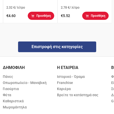
2.32 €/ λίτρο
2.78 €/ λίτρο
€4.60
€5.52
Προσθήκη
Προσθήκη
Επιστροφή στις κατηγορίες
ΔΗΜΟΦΙΛΗ
Η ΕΤΑΙΡΕΙΑ
Β
Πάνες
Ιστορικό - Όραμα
Φ
Οπωροπωλείο - Μαναβική
Franchise
Ε
Γιαούρτια
Καριέρα
Σ
Φέτα
Βρείτε το κατάστημά σας
Δ
Καθαριστικά
G
Μωρομάντηλα