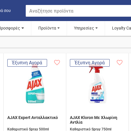
μά σου
Προσφορές
Προϊόντα
Υπηρεσίες
Loyalty C
Έξυπνη Αγορά
Έξυπνη Αγορά
AJAX Expert Ανταλλακτικό
AJAX Kloron Με Χλωρίνη
Αντλία
Καθαριστικό Spray 500ml
Καθαριστικό Spray 750ml