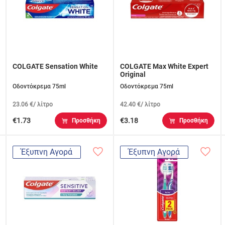
COLGATE Sensation White
COLGATE Max White Expert
Original
Οδοντόκρεμα 75ml
Οδοντόκρεμα 75ml
23.06 €/ λίτρο
42.40 €/ λίτρο
€1.73
€3.18
Προσθήκη
Προσθήκη
Έξυπνη Αγορά
Έξυπνη Αγορά