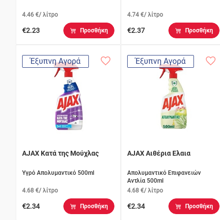
4.46 €/ λίτρο
4.74 €/ λίτρο
€2.23
€2.37
Προσθήκη
Προσθήκη
Έξυπνη Αγορά
Έξυπνη Αγορά
AJAX Κατά της Μούχλας
AJAX Αιθέρια Ελαια
Υγρό Απολυμαντικό 500ml
Απολυμαντικό Επιφανειών
Αντλία 500ml
4.68 €/ λίτρο
4.68 €/ λίτρο
€2.34
€2.34
Προσθήκη
Προσθήκη