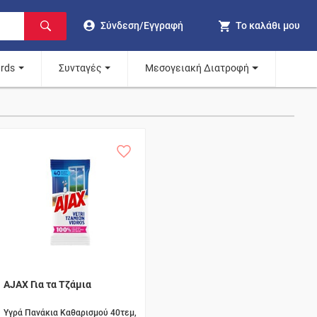
Σύνδεση/Εγγραφή
Το καλάθι μου
ards
Συνταγές
Μεσογειακή Διατροφή
AJAX Για τα Τζάμια
Υγρά Πανάκια Καθαρισμού 40τεμ,