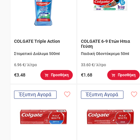
COLGATE Triple Action
COLGATE 6-9 Ετών Ηπια
Γεύση
Στοματικό Διάλυμα 500ml
Παιδική Οδοντόκρεμα 50ml
6.96 €/ λίτρο
33.60 €/ λίτρο
€3.48
€1.68
Προσθήκη
Προσθήκη
Έξυπνη Αγορά
Έξυπνη Αγορά