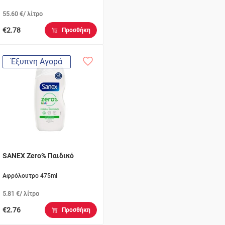
55.60 €/ λίτρο
€2.78
Προσθήκη
Έξυπνη Αγορά
SANEX Zero% Παιδικό
Αφρόλουτρο 475ml
5.81 €/ λίτρο
€2.76
Προσθήκη