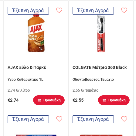
Έξυπνη Αγορά
Έξυπνη Αγορά
AJAX Ξύλο & Παρκέ
COLGATE Μέτρια 360 Black
Υγρό Καθαριστικό 1L
Οδοντόβουρτσα Τεμάχιο
2.74 €/ λίτρο
2.55 €/ τεμάχιο
€2.74
€2.55
Προσθήκη
Προσθήκη
Έξυπνη Αγορά
Έξυπνη Αγορά