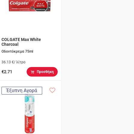
COLGATE Max White
Charcoal
Οδοντόκρεμα 75ml
36.13 €/ λίτρο
€2.71
Προσθήκη
Έξυπνη Αγορά