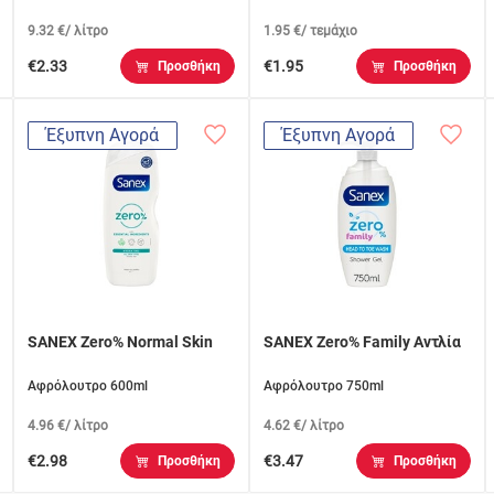
9.32 €/ λίτρο
1.95 €/ τεμάχιο
€2.33
€1.95
Προσθήκη
Προσθήκη
Έξυπνη Αγορά
Έξυπνη Αγορά
SANEX Zero% Normal Skin
SANEX Zero% Family Αντλία
Αφρόλουτρο 600ml
Αφρόλουτρο 750ml
4.96 €/ λίτρο
4.62 €/ λίτρο
€2.98
€3.47
Προσθήκη
Προσθήκη