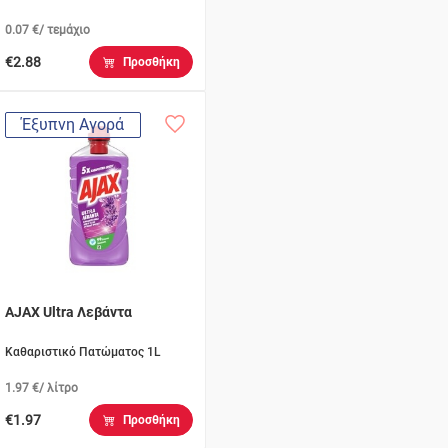
0.07 €/ τεμάχιο
€2.88
Προσθήκη
Έξυπνη Αγορά
AJAX Ultra Λεβάντα
Καθαριστικό Πατώματος 1L
1.97 €/ λίτρο
€1.97
Προσθήκη