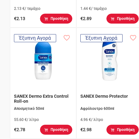
2.13 €/ τεμάχιο
1.44 €/ τεμάχιο
€2.13
€2.89
Προσθήκη
Προσθήκη
Έξυπνη Αγορά
Έξυπνη Αγορά
SANEX Dermo Extra Control
SANEX Dermo Protector
Roll-on
Αποσμητικό 50ml
Αφρόλουτρο 600ml
55.60 €/ λίτρο
4.96 €/ λίτρο
€2.78
€2.98
Προσθήκη
Προσθήκη