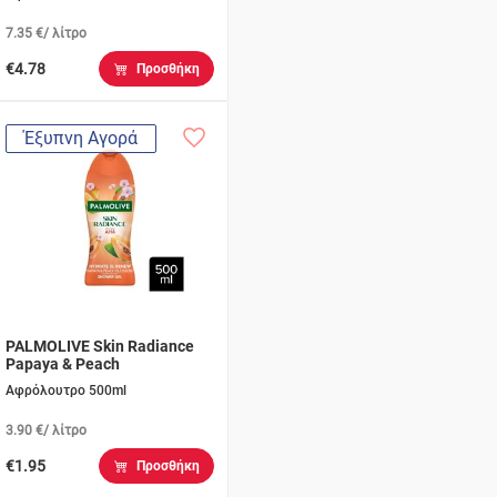
7.35 €/ λίτρο
€4.78
Προσθήκη
Έξυπνη Αγορά
PALMOLIVE Skin Radiance
Papaya & Peach
Αφρόλουτρο 500ml
3.90 €/ λίτρο
€1.95
Προσθήκη