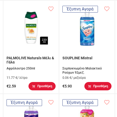
Έξυπνη Αγορά
PALMOLIVE Naturals Μέλι &
SOUPLINE Mistral
Γάλα
Αφρόλουτρο 250ml
Συμπυκνωμένο Μαλακτικό
Ρούχων 92μεζ.
11.77 €/ λίτρο
0.06 €/ μεζούρα
€2.59
€5.90
Προσθήκη
Προσθήκη
Έξυπνη Αγορά
Έξυπνη Αγορά