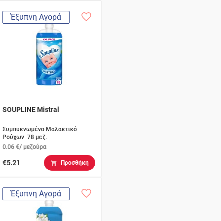
Έξυπνη Αγορά
SOUPLINE Mistral
Συμπυκνωμένο Μαλακτικό
Ρούχων 78 μεζ.
0.06 €/ μεζούρα
€5.21
Προσθήκη
Έξυπνη Αγορά