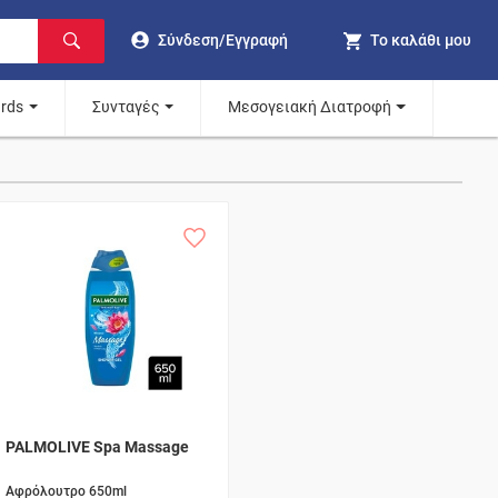
Σύνδεση/Εγγραφή
Το καλάθι μου
ards
Συνταγές
Μεσογειακή Διατροφή
PALMOLIVE Spa Massage
Αφρόλουτρο 650ml