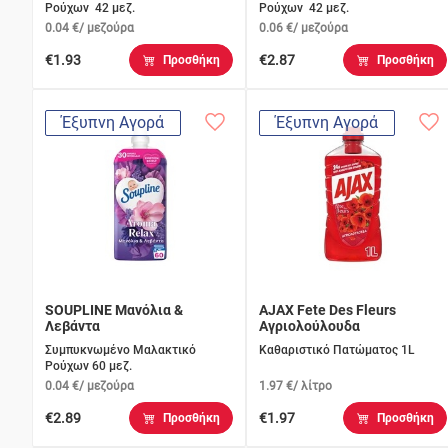
Ρούχων 42 μεζ.
Ρούχων 42 μεζ.
0.04 €/ μεζούρα
0.06 €/ μεζούρα
€1.93
€2.87
Προσθήκη
Προσθήκη
Έξυπνη Αγορά
Έξυπνη Αγορά
SOUPLINE Μανόλια &
AJAX Fete Des Fleurs
Λεβάντα
Αγριολούλουδα
Συμπυκνωμένο Μαλακτικό
Καθαριστικό Πατώματος 1L
Ρούχων 60 μεζ.
0.04 €/ μεζούρα
1.97 €/ λίτρο
€2.89
€1.97
Προσθήκη
Προσθήκη