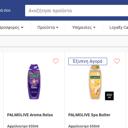
μά σου
Προσφορές
Προϊόντα
Υπηρεσίες
Loyalty C
Έξυπνη Αγορά
PALMOLIVE Aroma Relax
PALMOLIVE Spa Butter
Αφρόλουτρο 650ml
Αφρόλουτρο 650ml