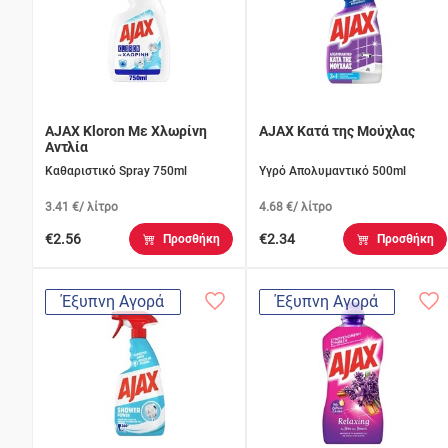
AJAX Kloron Με Χλωρίνη
AJAX Κατά της Μούχλας
Αντλία
Καθαριστικό Spray 750ml
Υγρό Απολυμαντικό 500ml
3.41 €/ λίτρο
4.68 €/ λίτρο
€2.56
€2.34
Προσθήκη
Προσθήκη
Έξυπνη Αγορά
Έξυπνη Αγορά