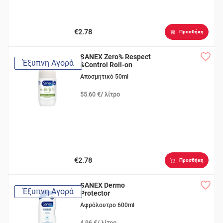
€2.78
Προσθήκη
SANEX Zero% Respect
Έξυπνη Αγορά
&Control Roll-on
Αποσμητικό 50ml
55.60 €/ λίτρο
€2.78
Προσθήκη
SANEX Dermo
Έξυπνη Αγορά
Protector
Αφρόλουτρο 600ml
4.96 €/ λίτρο