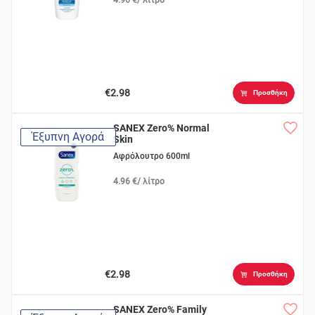
€2.98
Προσθήκη
SANEX Zero% Normal
Έξυπνη Αγορά
Skin
Αφρόλουτρο 600ml
4.96 €/ λίτρο
€2.98
Προσθήκη
SANEX Zero% Family