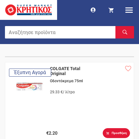
COLGATE Total
Έξυπνη Αγορά
Original
Οδοντόκρεμα 75ml
29.33 €/ λίτρο
€2.20
Προσθήκη