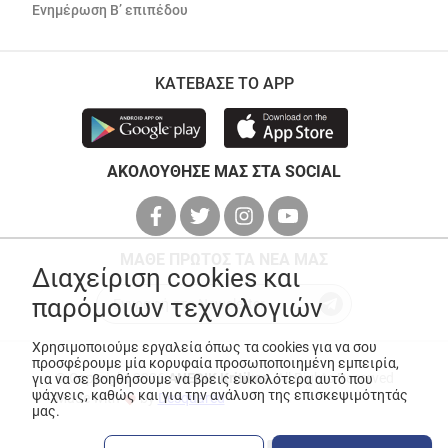
Ενημέρωση Β’ επιπέδου
ΚΑΤΕΒΑΣΕ ΤΟ APP
ΑΚΟΛΟΥΘΗΣΕ ΜΑΣ ΣΤΑ SOCIAL
ΜΑΘΕ ΠΡΩΤΟΣ ΤΑ ΝΕΑ ΜΑΣ
Διαχείριση cookies και
παρόμοιων τεχνολογιών
Χρησιμοποιούμε εργαλεία όπως τα cookies για να σου
προσφέρουμε μία κορυφαία προσωποποιημένη εμπειρία,
© Copyright 2026
ANEDIK Kritikos
. All Rights Reserved
για να σε βοηθήσουμε να βρεις ευκολότερα αυτό που
ψάχνεις, καθώς και για την ανάλυση της επισκεψιμότητάς
Made with
by
Desquared
μας.