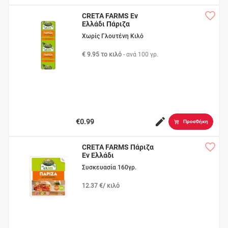
CRETA FARMS Εν
Ελλάδι Πάριζα
Χωρίς Γλουτένη Κιλό
€ 9.95 το κιλό
- ανά
100 γρ.
€0.99
Προσθήκη
CRETA FARMS Πάριζα
Εν Ελλάδι
Συσκευασία 160γρ.
12.37 €/ κιλό