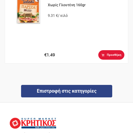
Χωρίς Γλουτένη 160gr
9.31 €/ κιλό
€1.49
Προσθήκη
Επιστροφή στις κατηγορίες