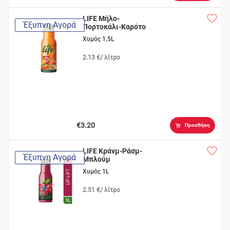
LIFE Μήλο-
Έξυπνη Αγορά
Πορτοκάλι-Καρότο
Χυμός 1,5L
2.13 €/ λίτρο
€3.20
Προσθήκη
LIFE Κράνμ-Ράσμ-
Έξυπνη Αγορά
Μπλούμ
Χυμός 1L
2.51 €/ λίτρο