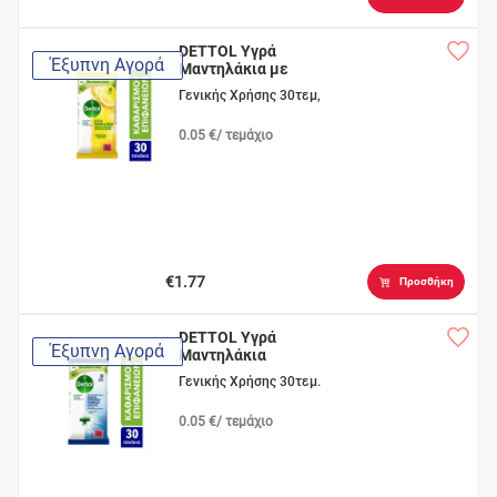
DETTOL Υγρά
Έξυπνη Αγορά
Μαντηλάκια με
Λεμόνι
Γενικής Χρήσης 30τεμ,
0.05 €/ τεμάχιο
€1.77
Προσθήκη
DETTOL Υγρά
Έξυπνη Αγορά
Μαντηλάκια
Αντιβακτηριδια
Γενικής Χρήσης 30τεμ.
0.05 €/ τεμάχιο