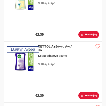
3.18 €/ λίτρο
€2.39
Προσθήκη
DETTOL Λεβάντα Αντ/
Έξυπνη Αγορά
κο
Κρεμοσάπουνο 750ml
3.18 €/ λίτρο
€2.39
Προσθήκη