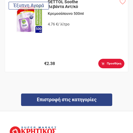
DETTOL Soothe
Έξυπνη Αγορά
Λεβάντα Αντ/κό
Κρεμοσάπουνο 500ml
4.76 €/ λίτρο
€2.38
Προσθήκη
Επιστροφή στις κατηγορίες