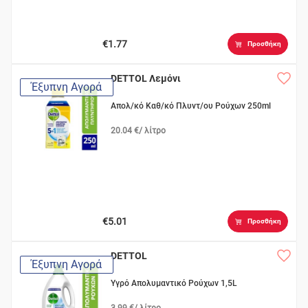
€1.77
Προσθήκη
DETTOL Λεμόνι
Έξυπνη Αγορά
Απολ/κό Καθ/κό Πλυντ/ου Ρούχων 250ml
20.04 €/ λίτρο
€5.01
Προσθήκη
DETTOL
Έξυπνη Αγορά
Υγρό Απολυμαντικό Ρούχων 1,5L
3.99 €/ λίτρο