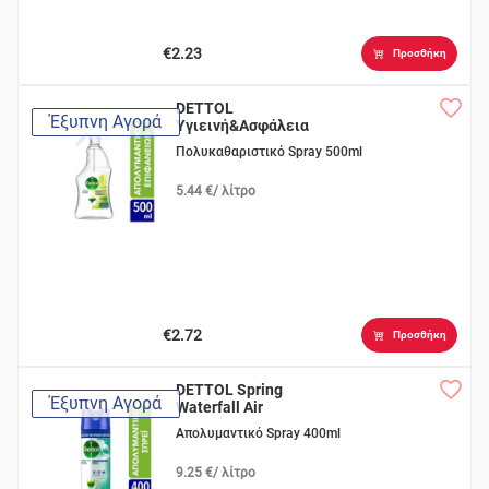
€2.23
Προσθήκη
DETTOL
Έξυπνη Αγορά
Υγιεινή&Ασφάλεια
Mint&Lime
Πολυκαθαριστικό Spray 500ml
5.44 €/ λίτρο
€2.72
Προσθήκη
DETTOL Spring
Έξυπνη Αγορά
Waterfall Air
Απολυμαντικό Spray 400ml
9.25 €/ λίτρο