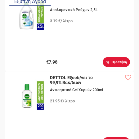
Έξυπνη Αγορά
Απολυμαντικό Ρούχων 2,5L
3.19 €/ λίτρο
€7.98
Προσθήκη
DETTOL Εξουδ/νει το
99,9% Βακ/δίων
Αντισηπτικό Gel Χεριών 200ml
21.95 €/ λίτρο