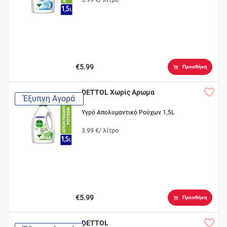
€5.99
Προσθήκη
DETTOL Χωρίς Αρωμα
Έξυπνη Αγορά
Υγρό Απολυμαντικό Ρούχων 1,5L
3.99 €/ λίτρο
€5.99
Προσθήκη
DETTOL