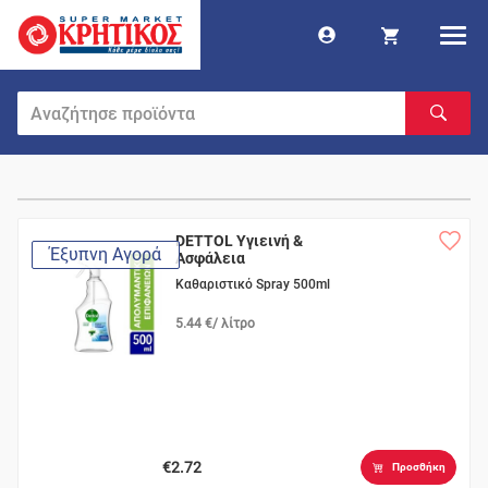
DETTOL Υγιεινή &
Έξυπνη Αγορά
Ασφάλεια
Καθαριστικό Spray 500ml
5.44 €/ λίτρο
€2.72
Προσθήκη