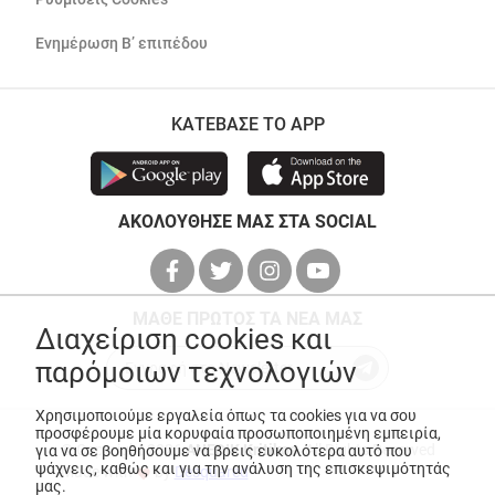
Ενημέρωση Β’ επιπέδου
ΚΑΤΕΒΑΣΕ ΤΟ APP
ΑΚΟΛΟΥΘΗΣΕ ΜΑΣ ΣΤΑ SOCIAL
ΜΑΘΕ ΠΡΩΤΟΣ ΤΑ ΝΕΑ ΜΑΣ
Διαχείριση cookies και
παρόμοιων τεχνολογιών
Χρησιμοποιούμε εργαλεία όπως τα cookies για να σου
προσφέρουμε μία κορυφαία προσωποποιημένη εμπειρία,
© Copyright 2026
ANEDIK Kritikos
. All Rights Reserved
για να σε βοηθήσουμε να βρεις ευκολότερα αυτό που
ψάχνεις, καθώς και για την ανάλυση της επισκεψιμότητάς
Made with
by
Desquared
μας.