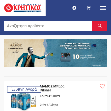
ΜΑΜΟΣ Μπύρα
Έξυπνη Αγορά
Pilsner
Κουτί 4*500ml
2.29 €/ λίτρο