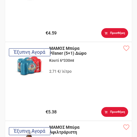
€4.59
Προσθήκη
ΜΑΜΟΣ Μπύρα
Έξυπνη Αγορά
Pilsner (5+1) Δώρο
Κουτί 6*330ml
2.71 €/ λίτρο
€5.38
Προσθήκη
ΜΑΜΟΣ Μπύρα
Έξυπνη Αγορά
Αφιλτράριστη