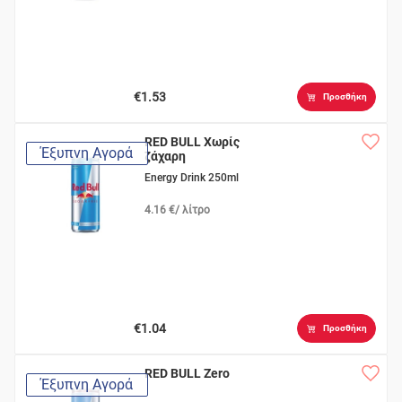
€1.53
Προσθήκη
RED BULL Χωρίς
Έξυπνη Αγορά
ζάχαρη
Energy Drink 250ml
4.16 €/ λίτρο
€1.04
Προσθήκη
RED BULL Zero
Έξυπνη Αγορά