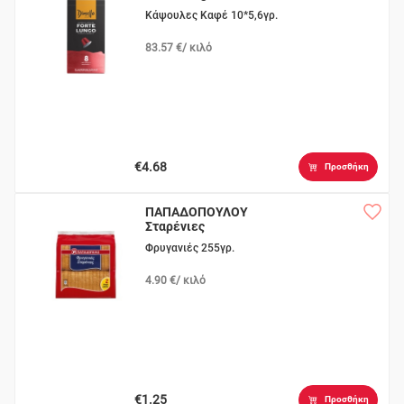
Κάψουλες Καφέ 10*5,6γρ.
83.57 €/ κιλό
€4.68
Προσθήκη
ΠΑΠΑΔΟΠΟΥΛΟΥ
Σταρένιες
Φρυγανιές 255γρ.
4.90 €/ κιλό
€1.25
Προσθήκη