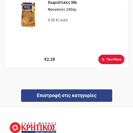
Χωριάτικες Με
Σουσάμι
Φρυγανιές 240γρ.
9.50 €/ κιλό
€2.28
Προσθήκη
Επιστροφή στις κατηγορίες