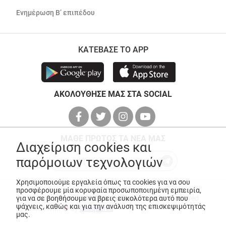
Ενημέρωση Β’ επιπέδου
ΚΑΤΕΒΑΣΕ ΤΟ APP
ΑΚΟΛΟΥΘΗΣΕ ΜΑΣ ΣΤΑ SOCIAL
ΜΑΘΕ ΠΡΩΤΟΣ ΤΑ ΝΕΑ ΜΑΣ
Διαχείριση cookies και
παρόμοιων τεχνολογιών
Χρησιμοποιούμε εργαλεία όπως τα cookies για να σου
προσφέρουμε μία κορυφαία προσωποποιημένη εμπειρία,
© Copyright 2026
ANEDIK Kritikos
. All Rights Reserved
για να σε βοηθήσουμε να βρεις ευκολότερα αυτό που
ψάχνεις, καθώς και για την ανάλυση της επισκεψιμότητάς
Made with
by
Desquared
μας.